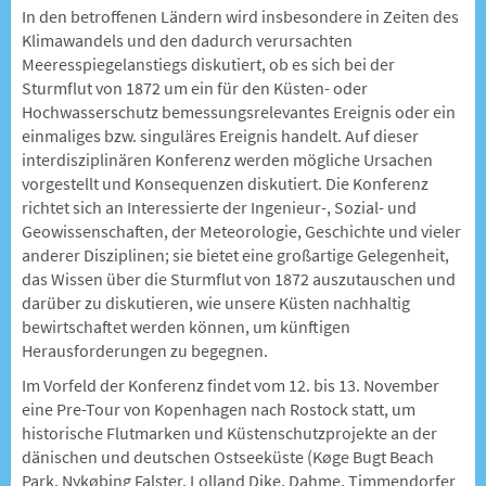
In den betroffenen Ländern wird insbesondere in Zeiten des
Klimawandels und den dadurch verursachten
Meeresspiegelanstiegs diskutiert, ob es sich bei der
Sturmflut von 1872 um ein für den Küsten- oder
Hochwasserschutz bemessungsrelevantes Ereignis oder ein
einmaliges bzw. singuläres Ereignis handelt. Auf dieser
interdisziplinären Konferenz werden mögliche Ursachen
vorgestellt und Konsequenzen diskutiert. Die Konferenz
richtet sich an Interessierte der Ingenieur-, Sozial- und
Geowissenschaften, der Meteorologie, Geschichte und vieler
anderer Disziplinen; sie bietet eine großartige Gelegenheit,
das Wissen über die Sturmflut von 1872 auszutauschen und
darüber zu diskutieren, wie unsere Küsten nachhaltig
bewirtschaftet werden können, um künftigen
Herausforderungen zu begegnen.
Im Vorfeld der Konferenz findet vom 12. bis 13. November
eine Pre-Tour von Kopenhagen nach Rostock statt, um
historische Flutmarken und Küstenschutzprojekte an der
dänischen und deutschen Ostseeküste (Køge Bugt Beach
Park, Nykøbing Falster, Lolland Dike, Dahme, Timmendorfer